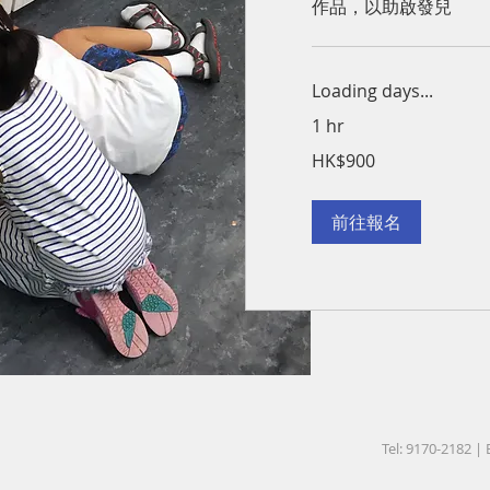
作品，以助啟發兒
Loading days...
1 hr
900
HK$900
Hong
Kong
dollars
前往報名
Tel: 9170-2182 | 